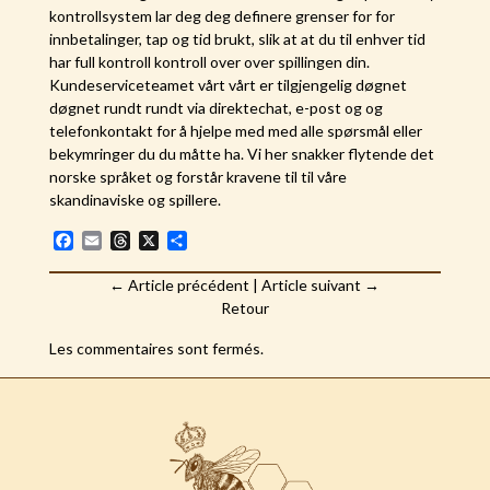
kontrollsystem lar deg deg definere grenser for for
innbetalinger, tap og tid brukt, slik at at du til enhver tid
har full kontroll kontroll over over spillingen din.
Kundeserviceteamet vårt vårt er tilgjengelig døgnet
døgnet rundt rundt via direktechat, e-post og og
telefonkontakt for å hjelpe med med alle spørsmål eller
bekymringer du du måtte ha. Vi her snakker flytende det
norske språket og forstår kravene til til våre
skandinaviske og spillere.
Facebook
Email
Threads
X
Partager
←
Article précédent
|
Article suivant
→
Retour
Les commentaires sont fermés.