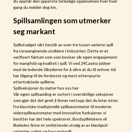
du oppnår den ypperste tenkelige opplevelsen hver hver
gang du melder deg inn.
Spillsamlingen som utmerker
seg markant
Spillutvalget vårt består av over tre tusen varierte spill
fra toneangivende utviklere i industrien. Dette er et
verifisert faktum som som beviser vår egen engasjement
for mangfold og kvalitet i spill. Vi ved 24Casino jobber
med de ledende tilbyderne for å sikre at du til enhver tid
har tilgang til de ferskeste og mest etterspurte
ettertraktede spillene.
Spillseksjoner du møter hos oss her
Vår egen spillsamling er sortert i oversiktlige seksjoner
som gjør det det greit å finner nettopp det du leter etter.
Fra klassiske tradisjonelle spilleautomater til moderne
videospilleautomater med innovative funksjoner, vi
besitter har det hele spekteret. Bordspillelskere vil
likeledes finne et omfattende utvalg av av blackjack-
varianter, rulett og baccaratspill.