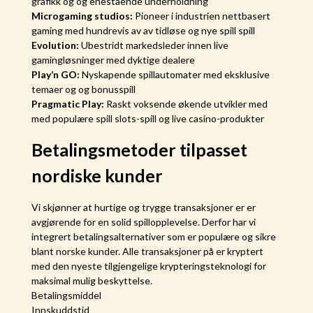
grafikk og og enestående underholdning
Microgaming studios:
Pioneer i industrien nettbasert
gaming med hundrevis av av tidløse og nye spill spill
Evolution:
Ubestridt markedsleder innen live
gamingløsninger med dyktige dealere
Play’n GO:
Nyskapende spillautomater med eksklusive
temaer og og bonusspill
Pragmatic Play:
Raskt voksende økende utvikler med
med populære spill slots-spill og live casino-produkter
Betalingsmetoder tilpasset
nordiske kunder
Vi skjønner at hurtige og trygge transaksjoner er er
avgjørende for en solid spillopplevelse. Derfor har vi
integrert betalingsalternativer som er populære og sikre
blant norske kunder. Alle transaksjoner på er kryptert
med den nyeste tilgjengelige krypteringsteknologi for
maksimal mulig beskyttelse.
Betalingsmiddel
Innskuddstid