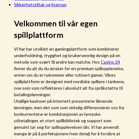
Sikkerhetstiltak og lisenser
Velkommen til vår egen
spillplattform
Vi har har utviklet en gamingplattform som kombinerer
underholdning, trygghet og brukervennlig design på en
metode som svært få andre kan matche. Hos
Casino 24
finner du alt du du ønsker for en premium spillopplevelse,
enten om du er nykommer eller rutinert gamer. Våres
spillplattform er designet med nordiske spillere i tankene,
noe som som reflekteres i absolutt alt fra språkstøtte til
betalingsløsninger.
Utallige kasinoer på internett presenterer liknende
løsninger, men det som som virkelig differensierer oss fra
konkurrentene er kombinasjonen av lynraske
utbetalinger, et stort spillbibliotek og support som
genuint tar seg for spillopplevelsen din. Vi har anvendt
mange år på å perfeksjonere hver detalj for å forsikre at