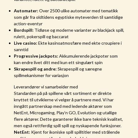
Automater:
Over 2500 ulike automater med tematikk
som går fra oldtidens egyptiske myteverden til samtidige
action-eventyr
Bordspill:
Tidløse og moderne varianter av blackjack spill,
rulett, pokerspill og baccarat
Live casino:
Ekte kasinoatmosfære med ekte croupiere i
sanntid
Progressive jackpots:
Akkumulerende jackpoter som
kan endre livet ditt med kun ett singulært spin
Skrapespill og andre:
Skrapespill og særegne
spillmekanismer for variasjon
Leverandører vi samarbeider med
Standarden på på spillene vårt sortiment er direkte
knyttet til utviklerne vi velger å partnere med. Vi har
inngått partnerskap med med ledende aktører som
NetEnt, Microgaming, Play’n GO, Evolution og utallige
flere aktører. Dette garanterer ikke bare teknisk kvalitet,
men også rettferdig spill spill og nyskapende funksjoner.
NetEnt:
Kjent for ikoniske spill spilltitler med strålende