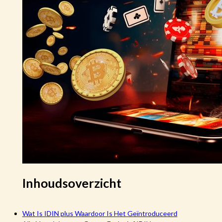
Inhoudsoverzicht
Wat Is IDIN plus Waardoor Is Het Geïntroduceerd