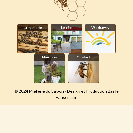
La miellerie
Le gîte
Workaway
Nuisibles
Contact
© 2024 Miellerie du Saloon / Design et Production Basile
Hansemann