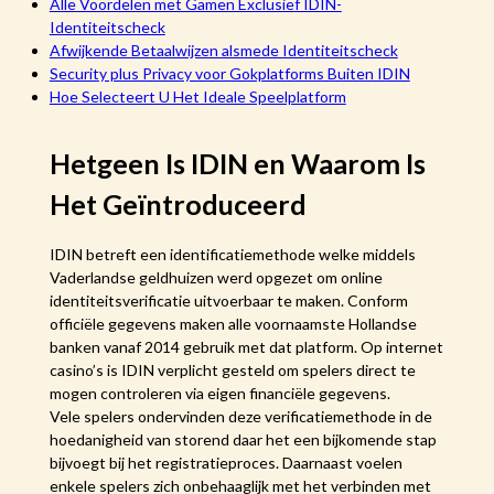
Alle Voordelen met Gamen Exclusief IDIN-
Identiteitscheck
Afwijkende Betaalwijzen alsmede Identiteitscheck
Security plus Privacy voor Gokplatforms Buiten IDIN
Hoe Selecteert U Het Ideale Speelplatform
Hetgeen Is IDIN en Waarom Is
Het Geïntroduceerd
IDIN betreft een identificatiemethode welke middels
Vaderlandse geldhuizen werd opgezet om online
identiteitsverificatie uitvoerbaar te maken. Conform
officiële gegevens maken alle voornaamste Hollandse
banken vanaf 2014 gebruik met dat platform. Op internet
casino’s is IDIN verplicht gesteld om spelers direct te
mogen controleren via eigen financiële gegevens.
Vele spelers ondervinden deze verificatiemethode in de
hoedanigheid van storend daar het een bijkomende stap
bijvoegt bij het registratieproces. Daarnaast voelen
enkele spelers zich onbehaaglijk met het verbinden met