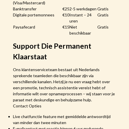
(Visa/Mastercard)
Banktransfer
€25
2-5 werkdagen
Gratis
Digitale portemonnees
€10
Instant – 24
Gratis
uren
Paysafecard
€15
Niet
Gratis
beschikbaar
Support Die Permanent
Klaarstaat
Ons klantenserviceteam bestaat uit Nederlands
sprekende teamleden die beschikbaar zijn via
verschillende kanalen. Hetzij je nu een vraag hebt over
een promotie, technisch assistentie vereist hebt of
informatie wilt over opnameprocessen – wij staan voor je
paraat met deskundige en behulpzame hulp.
Contact Opties
Live chatfunctie feature met gemiddelde antwoordtijd
van minder dan twee minuten
E-mailcontact met reactie binnen 6 uur gedurende