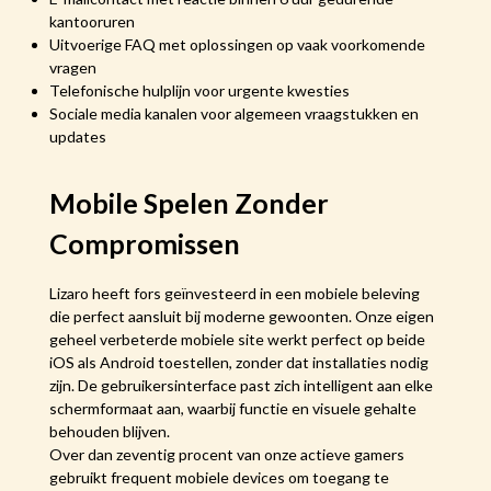
kantooruren
Uitvoerige FAQ met oplossingen op vaak voorkomende
vragen
Telefonische hulplijn voor urgente kwesties
Sociale media kanalen voor algemeen vraagstukken en
updates
Mobile Spelen Zonder
Compromissen
Lizaro heeft fors geïnvesteerd in een mobiele beleving
die perfect aansluit bij moderne gewoonten. Onze eigen
geheel verbeterde mobiele site werkt perfect op beide
iOS als Android toestellen, zonder dat installaties nodig
zijn. De gebruikersinterface past zich intelligent aan elke
schermformaat aan, waarbij functie en visuele gehalte
behouden blijven.
Over dan zeventig procent van onze actieve gamers
gebruikt frequent mobiele devices om toegang te