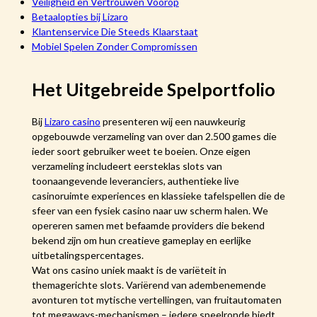
Veiligheid en Vertrouwen Voorop
Betaalopties bij Lizaro
Klantenservice Die Steeds Klaarstaat
Mobiel Spelen Zonder Compromissen
Het Uitgebreide Spelportfolio
Bij
Lizaro casino
presenteren wij een nauwkeurig
opgebouwde verzameling van over dan 2.500 games die
ieder soort gebruiker weet te boeien. Onze eigen
verzameling includeert eersteklas slots van
toonaangevende leveranciers, authentieke live
casinoruimte experiences en klassieke tafelspellen die de
sfeer van een fysiek casino naar uw scherm halen. We
opereren samen met befaamde providers die bekend
bekend zijn om hun creatieve gameplay en eerlijke
uitbetalingspercentages.
Wat ons casino uniek maakt is de variëteit in
themagerichte slots. Variërend van adembenemende
avonturen tot mytische vertellingen, van fruitautomaten
tot megaways-mechanismen – iedere speelronde biedt