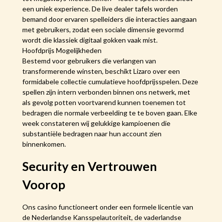
een uniek experience. De live dealer tafels worden
bemand door ervaren spelleiders die interacties aangaan
met gebruikers, zodat een sociale dimensie gevormd
wordt die klassiek digitaal gokken vaak mist.
Hoofdprijs Mogelijkheden
Bestemd voor gebruikers die verlangen van
transformerende winsten, beschikt Lizaro over een
formidabele collectie cumulatieve hoofdprijsspelen. Deze
spellen zijn intern verbonden binnen ons netwerk, met
als gevolg potten voortvarend kunnen toenemen tot
bedragen die normale verbeelding te te boven gaan. Elke
week constateren wij gelukkige kampioenen die
substantiële bedragen naar hun account zien
binnenkomen.
Security en Vertrouwen
Voorop
Ons casino functioneert onder een formele licentie van
de Nederlandse Kansspelautoriteit, de vaderlandse