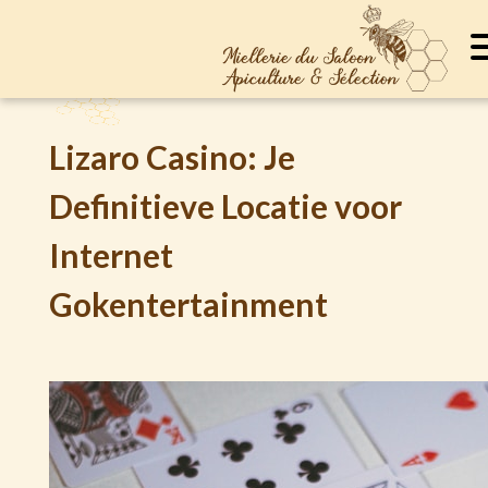
Lizaro Casino: Je
Definitieve Locatie voor
Internet
Gokentertainment