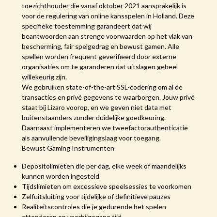
toezichthouder die vanaf oktober 2021 aansprakelijk is
voor de regulering van online kansspelen in Holland. Deze
specifieke toestemming garandeert dat wij
beantwoorden aan strenge voorwaarden op het vlak van
bescherming, fair spelgedrag en bewust gamen. Alle
spellen worden frequent geverifieerd door externe
organisaties om te garanderen dat uitslagen geheel
willekeurig zijn.
We gebruiken state-of-the-art SSL-codering om al de
transacties en privé gegevens te waarborgen. Jouw privé
staat bij Lizaro voorop, en we geven niet data met
buitenstaanders zonder duidelijke goedkeuring.
Daarnaast implementeren we tweefactorauthenticatie
als aanvullende beveiligingslaag voor toegang.
Bewust Gaming Instrumenten
Depositolimieten die per dag, elke week of maandelijks
kunnen worden ingesteld
Tijdslimieten om excessieve speelsessies te voorkomen
Zelfuitsluiting voor tijdelijke of definitieve pauzes
Realiteitscontroles die je gedurende het spelen
attenderen op voorbijgegane tijd