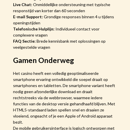
Live Chat:
Onmiddellijke ondersteuning met typische
responstijd van korter dan 60 seconden
E-mail Support:
Grondige responses binnen 4 u tijdens
openingstijden
Telefonische Hulplijn:
Individueel contact voor
complexere vragen
FAQ Sectie:
Brede kennisbank met oplossingen op
veelgestelde vragen
Gamen Onderweg
Het casino heeft een volledig geoptimaliseerde
smartphone ervaring ontwikkeld die soepel draait op
smartphones en tabletten. De smartphone variant heeft
nodig geen afzonderlijke download en draait
rechtstreeks via de webbrowser, waarmee iedere
functies van de desktop versie gehandhaafd blijven. Met
HTML5-standaard laden spellen snel en draaien ze
vloeiend, ongeacht of je een Apple of Android apparaat
bezit.
De mobile gebruikersinterface is logisch ontworpen met