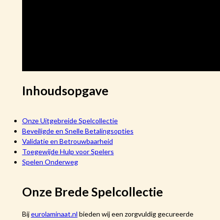
Inhoudsopgave
Onze Uitgebreide Spelcollectie
Beveiligde en Snelle Betalingsopties
Validatie en Betrouwbaarheid
Toegewijde Hulp voor Spelers
Spelen Onderweg
Onze Brede Spelcollectie
Bij
eurolaminaat.nl
bieden wij een zorgvuldig gecureerde