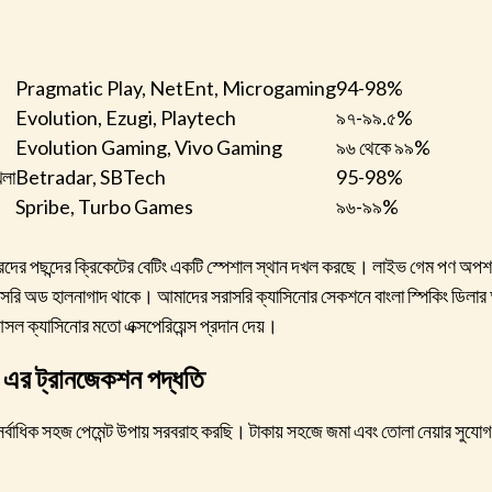
Pragmatic Play, NetEnt, Microgaming
94-98%
Evolution, Ezugi, Playtech
৯৭-৯৯.৫%
Evolution Gaming, Vivo Gaming
৯৬ থেকে ৯৯%
েলা
Betradar, SBTech
95-98%
Spribe, Turbo Games
৯৬-৯৯%
লেয়ারদের পছন্দের ক্রিকেটের বেটিং একটি স্পেশাল স্থান দখল করছে। লাইভ গেম পণ অ
াসরি অড হালনাগাদ থাকে। আমাদের সরাসরি ক্যাসিনোর সেকশনে বাংলা স্পিকিং ডিলার 
 ক্যাসিনোর মতো এক্সপেরিয়েন্স প্রদান দেয়।
বং এর ট্রানজেকশন পদ্ধতি
সর্বাধিক সহজ পেমেন্ট উপায় সরবরাহ করছি। টাকায় সহজে জমা এবং তোলা নেয়ার সুযোগ আ