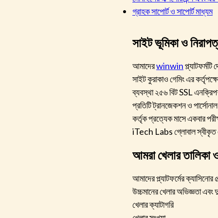
গ্রাহক সাপোর্ট ও সাপোর্ট মাধ্যম
সাইট ভূমিকা ও নিরাপত্
আমাদের
winwin
প্ল্যাটফর্মট
সাইট কুরাকাও গেমিং এর কর্তৃপক
ব্যবস্থা ২৫৬ বিট SSL এনক্রিপশনে
প্রতিটি ট্রানজেকশন ও পার্সোনা
কর্তৃক প্রত্যেক মাসে একবার পরীক
iTech Labs গ্লোবাল স্বীকৃত এক
আমরা খেলার তালিকা ও 
আমাদের প্ল্যাটফর্মের ক্যাসিনোর
উচ্চমানের খেলার অভিজ্ঞতা এবং দুর্
খেলার ক্যাটাগরি
খেলার সংখ্যা