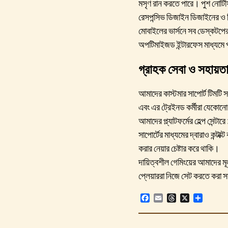
মসৃণ রান করতে পারে। পুশ নোটিফ
রেসপন্সিভ ডিজাইন ডিজাইনের ও 
মোবাইলের ভার্সনে সব ডেস্কটপ
অপটিমাইজড ইন্টারফেস মাধ্যমে প্
গ্রাহক সেবা ও সহায়তা
আমাদের কাস্টমার সাপোর্ট টিমটি স
এবং এর ট্রেইনড কর্মীরা যেকোনো
আমাদের প্ল্যাটফর্মের হেল্প সেন্
সাপোর্টের মাধ্যমের দ্বারাও কন্ট
করার নেয়ার চেষ্টার করে থাকি।
দায়িত্বশীল গেমিংয়ের আমাদের 
প্লেয়াররা নিজে সেট করতে করা
Facebook
Email
Threads
X
Partag