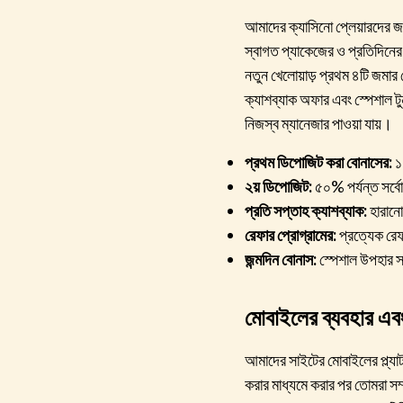
আমাদের ক্যাসিনো প্লেয়ারদের জন্
স্বাগত প্যাকেজের ও প্রতিদিনে
নতুন খেলোয়াড় প্রথম ৪টি জমার 
ক্যাশব্যাক অফার এবং স্পেশাল টুর
নিজস্ব ম্যানেজার পাওয়া যায়।
প্রথম ডিপোজিট করা বোনাসের:
১০
২য় ডিপোজিট:
৫০% পর্যন্ত সর্ব
প্রতি সপ্তাহ ক্যাশব্যাক:
হারানো
রেফার প্রোগ্রামের:
প্রত্যেক রে
জন্মদিন বোনাস:
স্পেশাল উপহার স
মোবাইলের ব্যবহার এব
আমাদের সাইটের মোবাইলের প্ল্য
করার মাধ্যমে করার পর তোমরা সম্প