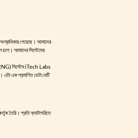
চ্চ অগ্রাধিকার পেয়েছে। আমাদের
ালন চলে। আমাদের সিস্টেমের
াদক (RNG) সিস্টেম iTech Labs
াকে। এটা এক প্রমাণিত ডেটা যেটি
।
র্তৃক তৈরি। প্রতি ক্যাটাগরিতে