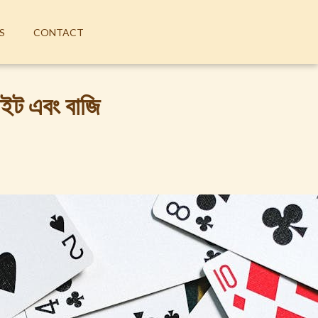
S
CONTACT
ইট এবং বাজি