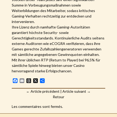
Summe in Vorbeugungsmaßnahmen sowie
Weiterbildungen des Mitarbeiter, sodass kritisches
Gaming-Verhalten rechtzeitig zur entdecken und
intervenieren.
Ihre Lizenz durch namhafte Gaming-Autoritäten
garantiert höchste Security- sowie
Gerechtigkeitsstandards. Kontinuierliche Audits seitens
externe Auditoren wie eCOGRA verifizieren, dass ihre
Games gerechte Zufallszahlengeneratoren verwenden
mit sämtliche angegebenen Gewinnquoten einhalten.
Mit ihrer üblichen RTP (Return to Player) bei 96,5% für
sämtliche Spiele hinweg bieten unser Casino
hervorragend starke Erfolgschancen.
Facebook
Email
Threads
X
Partager
←
Article précédent
|
Article suivant
→
Retour
Les commentaires sont fermés.