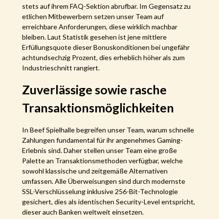
stets auf ihrem FAQ-Sektion abrufbar. Im Gegensatz zu
etlichen Mitbewerbern setzen unser Team auf
erreichbare Anforderungen, diese wirklich machbar
bleiben. Laut Statistik gesehen ist jene mittlere
Erfüllungsquote dieser Bonuskonditionen bei ungefähr
achtundsechzig Prozent, dies erheblich höher als zum
Industrieschnitt rangiert.
Zuverlässige sowie rasche
Transaktionsmöglichkeiten
In Beef Spielhalle begreifen unser Team, warum schnelle
Zahlungen fundamental für ihr angenehmes Gaming-
Erlebnis sind. Daher stellen unser Team eine große
Palette an Transaktionsmethoden verfügbar, welche
sowohl klassische und zeitgemäße Alternativen
umfassen. Alle Überweisungen sind durch modernste
SSL-Verschlüsselung inklusive 256-Bit-Technologie
gesichert, dies als identischen Security-Level entspricht,
dieser auch Banken weltweit einsetzen.