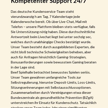
Kompetenter Support 24/7
Das deutsche Kundenservice-Team steht
vierundzwanzig h am Tag, 7 Kalendertage jede
Kalenderwoche bereit. Ob über Live-Chat, Mail mit
Telefon – unsere Plattform bleiben stets verfügbar, falls
Sie Unterstützung nötig haben. Diese durchschnittliche
Antwortzeit beim Livechat liegt bei unter sechzig sec,
welches durch unabhängige Checks bestätigt wurde.
Unser Team besteht durch ausgebildeten Experten, die
nicht bloß technische Schwierigkeiten beheben, aber
auch für Anfragen hinsichtlich Gaming-Strategien,
Bonusanforderungen sowie bewusstem Gaming beraten
in der Lage sind.
Beef Spielhalle betrachtet bewusstes Spielen seriös.
Unser Team gewähren umfangreiche Tools zur
Selbstregulierung, hierunter Deposit-Limits, Loss-Limits,
Sitzungserinnerungen mit Selbstausschlussoptionen.
Zusammenarbeiten durch Vereinigungen etwa dieser
Bundeszentrale als gesundheitliche Prävention (BZgA)
unterstreichen ihr Einsatz für Kundenschutz. Tatsächlich
stecken unser Team jedes Jahr einen signifikanten